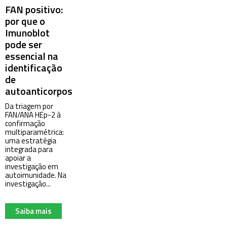
FAN positivo:
por que o
Imunoblot
pode ser
essencial na
identificação
de
autoanticorpos?
Da triagem por
FAN/ANA HEp-2 à
confirmação
multiparamétrica:
uma estratégia
integrada para
apoiar a
investigação em
autoimunidade. Na
investigação...
Saiba mais