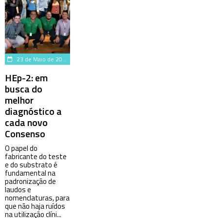
23 de Maio de 2023
HEp-2: em
busca do
melhor
diagnóstico a
cada novo
Consenso
O papel do
fabricante do teste
e do substrato é
fundamental na
padronização de
laudos e
nomenclaturas, para
que não haja ruídos
na utilização clíni...