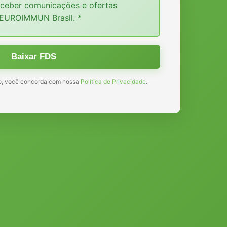
ceber comunicações e ofertas
 EUROIMMUN Brasil.
*
Baixar FDS
io, você concorda com nossa
Política de Privacidade
.