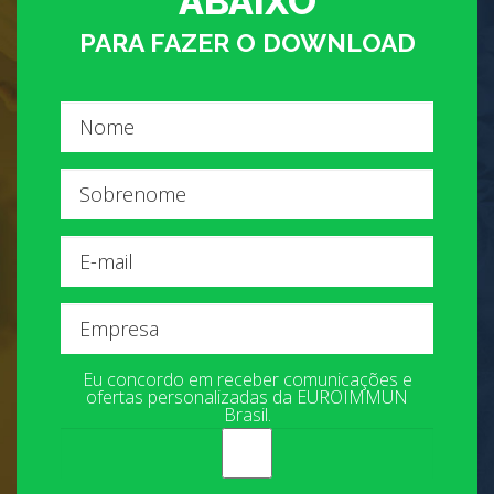
ABAIXO
PARA FAZER O DOWNLOAD
Nome
Sobrenome
E-
mail
Empresa
Eu concordo em receber comunicações e
ofertas personalizadas da EUROIMMUN
Brasil.