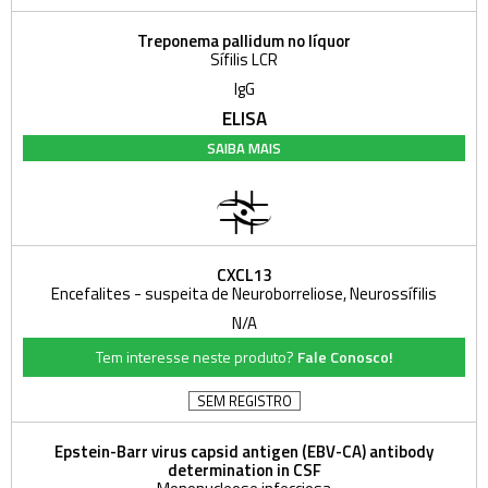
Treponema pallidum no líquor
Sífilis LCR
IgG
ELISA
SAIBA MAIS
CXCL13
Encefalites - suspeita de Neuroborreliose, Neurossífilis
N/A
Tem interesse neste produto?
Fale Conosco!
SEM REGISTRO
Epstein-Barr virus capsid antigen (EBV-CA) antibody
determination in CSF