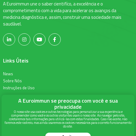
A Euroimmun une o saber cientifíco, a excelência e o
comprometimento com a vida para acelerar os avanços da
medicina diagnóstica e, assim, construir uma sociedade mais
saudável.
Links Úteis
News
Sobre Nós
Instruções de Uso
A Euroimmun se preocupa com você e sua
Informações para Contato
privacidade
O nosso site usa cookies e outras tecnologias para personalizar a sua experiência e
compreender como você e os outros visitantes usam o nosso site. Ao navegar pelo site,
Alameda Terracota 215, Torre Union, 6º andar
coletaremos tais informações para utilizá-las com estas finalidades. Caso não aceite, não
faremos este rastreio, mas ainda usaremos os cookies necessários para o correto funcionamento
Espaço Cerâmica - São Caetano do Sul
do site.
São Paulo - SP