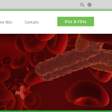
IFUs & FDSs
bre Nós
Contato