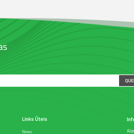
as
QUE
Links Úteis
In
Ala
News