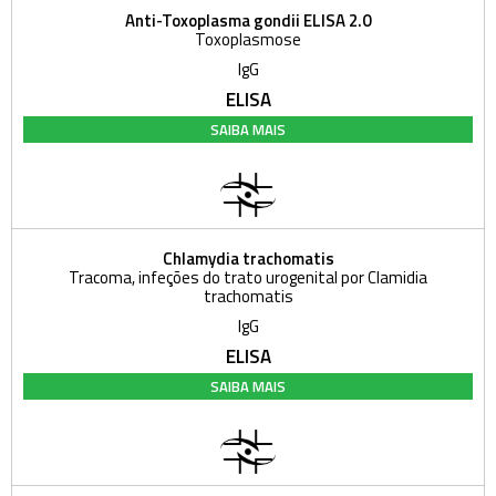
Anti-Toxoplasma gondii ELISA 2.0
Toxoplasmose
IgG
ELISA
SAIBA MAIS
Chlamydia trachomatis
Tracoma, infeções do trato urogenital por Clamidia
trachomatis
IgG
ELISA
SAIBA MAIS