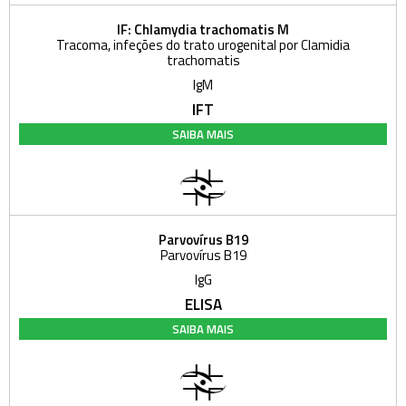
IF: Chlamydia trachomatis M
Tracoma, infeções do trato urogenital por Clamidia
trachomatis
IgM
IFT
SAIBA MAIS
Parvovírus B19
Parvovírus B19
IgG
ELISA
SAIBA MAIS