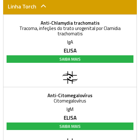
Linha Torch
Anti-Chlamydia trachomatis
Tracoma, infeções do trato urogenital por Clamidia
trachomatis
IgA
ELISA
SAIBA MAIS
Anti-Citomegalovírus
Citomegalovírus
IgM
ELISA
SAIBA MAIS