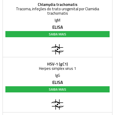
Chlamydia trachomatis
Tracoma, infeções do trato urogenital por Clamidia
trachomatis
IgM
ELISA
SAIBA MAIS
HSV-1 (gC1)
Herpes simplex virus 1
IgG
ELISA
SAIBA MAIS