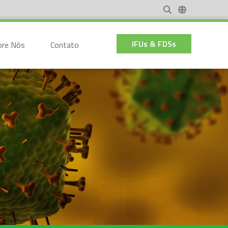
IFUs & FDSs
bre Nós
Contato