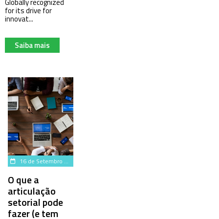
Globally recognized
for its drive for
innovat...
Saiba mais
16 de Setembro de 2024
O que a
articulação
setorial pode
fazer (e tem