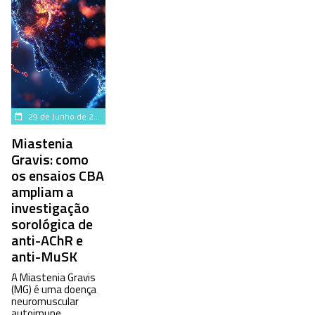
29 de Junho de 2026
Miastenia
Gravis: como
os ensaios CBA
ampliam a
investigação
sorológica de
anti-AChR e
anti-MuSK
A Miastenia Gravis
(MG) é uma doença
neuromuscular
autoimune