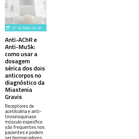
07 de Maio de 2024
Anti-AChR e
Anti-MuSk:
como usar a
dosagem
sérica dos dois
anticorpos no
diagnóstico da
Miastenia
Gravis
Receptores de
acetilcolina e anti-
tirosinoquinase
músculo específico
são frequentes nos
pacientes e podem
ser biomarcadores