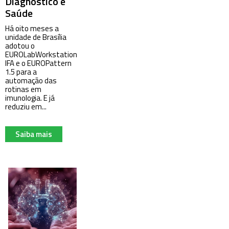
Diagnóstico e
Saúde
Há oito meses a
unidade de Brasília
adotou o
EUROLabWorkstation
IFA e o EUROPattern
1.5 para a
automação das
rotinas em
imunologia. E já
reduziu em...
Saiba mais