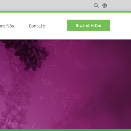
IFUs & FDSs
bre Nós
Contato