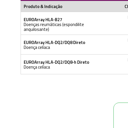
Produto & Indicação
C
EUROArray HLA-B27
Doenças reumáticas (espondilite
anquilosante)
EUROArray HLA-DQ2/DQ8 Direto
Doença celíaca
EUROArray HLA-DQ2/DQ8-h Direto
Doença celíaca