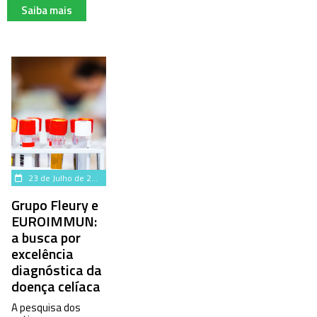
Saiba mais
23 de Julho de 2024
Grupo Fleury e
EUROIMMUN:
a busca por
excelência
diagnóstica da
doença celíaca
A pesquisa dos