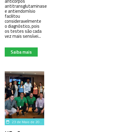
anticorpos
antitransglutaminase
e antiendomísio
facilitou
consideravelmente
o diagnóstico, pois
os testes são cada
vez mais sensívei...
Saiba mais
23 de Maio de 2023