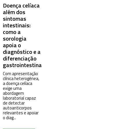
Doença celíaca
além dos
sintomas
intestinais:
como a
sorologia
apoia o
diagnóstico e a
diferenciação
gastrointestinal
Com apresentação
clínica heterogênea,
a doença celíaca
exige uma
abordagem
laboratorial capaz
de detectar
autoanticorpos
relevantes e apoiar
o diag...