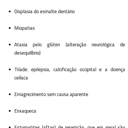
Displasia do esmalte dentário
Miopatias
Ataxia pelo glúten (alteração neurológica de
desequilíbrio)
Tríade: epilepsia, calcificação occipital e a doença
celíaca
Emagrecimento sem causa aparente
Enxaqueca
Estomatites (aftas) de repetição, que em geral são