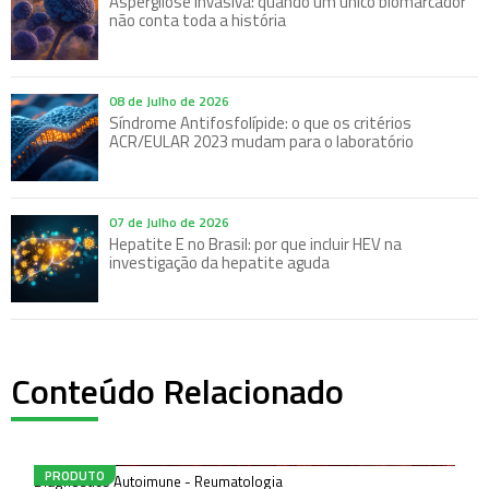
Aspergilose invasiva: quando um único biomarcador
não conta toda a história
08 de Julho de 2026
Síndrome Antifosfolípide: o que os critérios
ACR/EULAR 2023 mudam para o laboratório
07 de Julho de 2026
Hepatite E no Brasil: por que incluir HEV na
investigação da hepatite aguda
Conteúdo Relacionado
Anti-Nucleosomas
PRODUTO
Diagnóstico Autoimune - Reumatologia