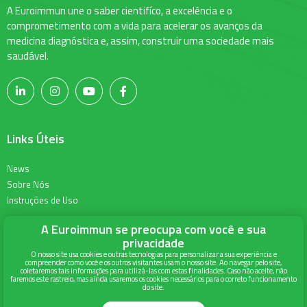
A Euroimmun une o saber cientifíco, a excelência e o
comprometimento com a vida para acelerar os avanços da
medicina diagnóstica e, assim, construir uma sociedade mais
saudável.
Links Úteis
News
Sobre Nós
Instruções de Uso
A Euroimmun se preocupa com você e sua
Informações para Contato
privacidade
O nosso site usa cookies e outras tecnologias para personalizar a sua experiência e
compreender como você e os outros visitantes usam o nosso site. Ao navegar pelo site,
Alameda Terracota 215, Torre Union, 6º andar
coletaremos tais informações para utilizá-las com estas finalidades. Caso não aceite, não
faremos este rastreio, mas ainda usaremos os cookies necessários para o correto funcionamento
Espaço Cerâmica - São Caetano do Sul
do site.
São Paulo - SP