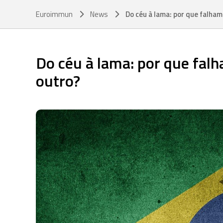
Euroimmun
News
Do céu à lama: por que falham
Do céu à lama: por que fal
outro?