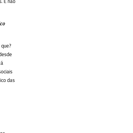
s. E não
co
r que?
 desde
tá
sociais
ico das