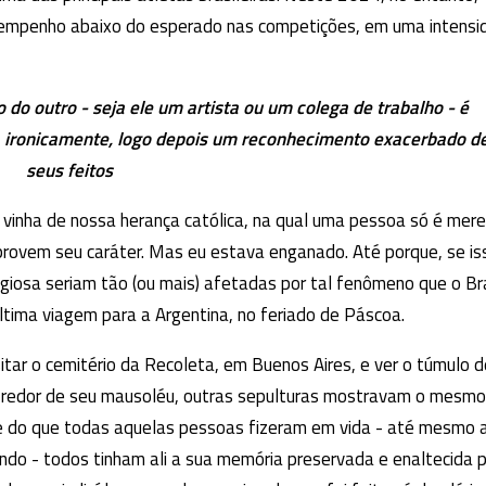
esempenho abaixo do esperado nas competições, em uma intensi
o do outro - seja ele um artista ou um colega de trabalho - é
, ironicamente, logo depois um reconhecimento exacerbado d
seus feitos
inha de nossa herança católica, na qual uma pessoa só é mer
rovem seu caráter. Mas eu estava enganado. Até porque, se is
giosa seriam tão (ou mais) afetadas por tal fenômeno que o Bra
ltima viagem para a Argentina, no feriado de Páscoa.
sitar o cemitério da Recoleta, em Buenos Aires, e ver o túmulo d
o redor de seu mausoléu, outras sepulturas mostravam o mesmo
 do que todas aquelas pessoas fizeram em vida - até mesmo a
ndo - todos tinham ali a sua memória preservada e enaltecida 