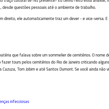
o traço cultural se fez presente? Eu tenho feito essa análise, 
, desde questões pessoais até o ambiente de trabalho.
m direito, ele automaticamente traz um dever - e vice-versa. E
matéria que falava sobre um sommelier de cemitérios. O nome d
ao fazer tours pelos cemitérios do Rio de Janeiro criticando algun
s Cazuza, Tom Jobim e até Santos Dumont. Se você ainda não vi
enças infecciosas