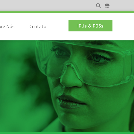
IFUs & FDSs
bre Nós
Contato