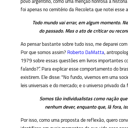
povo argentino, como uma menção honrosa à história d
foi apenas no cemitério da Recoleta que notei esse ap
Todo mundo vai errar, em algum momento. N
do passado. Mas o ato de criticar ou rec
Ao pensar bastante sobre tudo isso, me deparei com
Por que somos assim?
Roberto DaMatta
, antropolo
1979 sobre essas questões em livros importantes c
falando?”. Para explicar esse comportamento do brasil
existirem. Ele disse: "No fundo, vivemos em uma so
leis universais e do mercado; e o universo privado da
Somos tão individualistas como nação qu
nenhum dever, enquanto que, lá fora, is
Por isso, como uma proposta de reflexão, quero convi