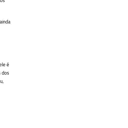
nos
 ainda
ele é
s dos
u,