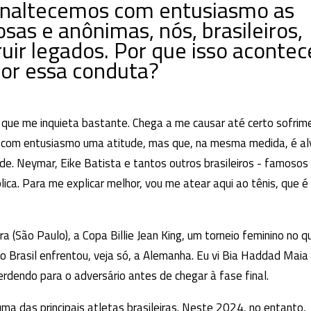
naltecemos com entusiasmo as
sas e anônimas, nós, brasileiros,
ir legados. Por que isso acontec
or essa conduta?
ue me inquieta bastante. Chega a me causar até certo sofrim
os com entusiasmo uma atitude, mas que, na mesma medida, é al
ade. Neymar, Eike Batista e tantos outros brasileiros - famosos
lica. Para me explicar melhor, vou me atear aqui ao tênis, que 
ra (São Paulo), a Copa Billie Jean King, um torneio feminino no q
o Brasil enfrentou, veja só, a Alemanha. Eu vi Bia Haddad Maia 
erdendo para o adversário antes de chegar à fase final.
a das principais atletas brasileiras. Neste 2024, no entanto,