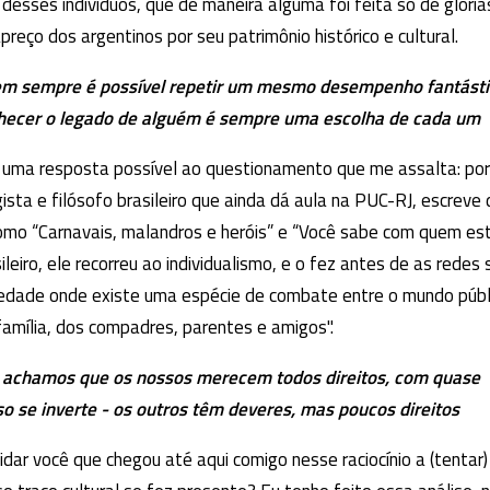
esses indivíduos, que de maneira alguma foi feita só de glória
reço dos argentinos por seu patrimônio histórico e cultural.
em sempre é possível repetir um mesmo desempenho fantásti
onhecer o legado de alguém é sempre uma escolha de cada um
 uma resposta possível ao questionamento que me assalta: po
gista e filósofo brasileiro que ainda dá aula na PUC-RJ, escreve
omo “Carnavais, malandros e heróis” e “Você sabe com quem es
eiro, ele recorreu ao individualismo, e o fez antes de as redes 
ciedade onde existe uma espécie de combate entre o mundo públ
 família, dos compadres, parentes e amigos".
e achamos que os nossos merecem todos direitos, com quase
so se inverte - os outros têm deveres, mas poucos direitos
dar você que chegou até aqui comigo nesse raciocínio a (tentar)