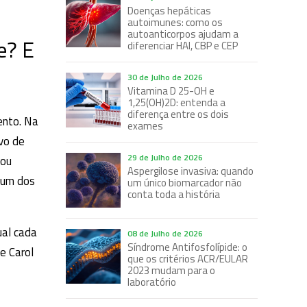
Doenças hepáticas
autoimunes: como os
autoanticorpos ajudam a
e? E
diferenciar HAI, CBP e CEP
30 de Julho de 2026
Vitamina D 25-OH e
1,25(OH)2D: entenda a
diferença entre os dois
ento. Na
exames
vo de
29 de Julho de 2026
 ou
Aspergilose invasiva: quando
é um dos
um único biomarcador não
conta toda a história
ual cada
08 de Julho de 2026
Síndrome Antifosfolípide: o
e Carol
que os critérios ACR/EULAR
2023 mudam para o
laboratório