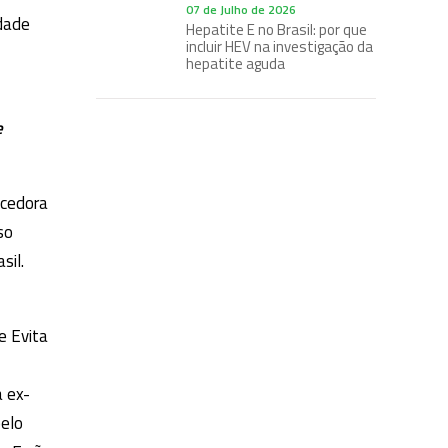
07 de Julho de 2026
dade
Hepatite E no Brasil: por que
incluir HEV na investigação da
hepatite aguda
e
ecedora
so
sil.
e Evita
 ex-
pelo