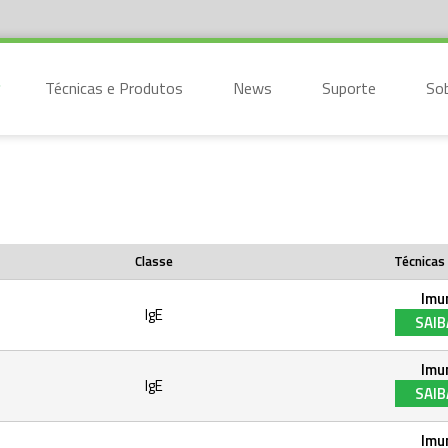
Técnicas e Produtos
News
Suporte
So
Classe
Técnicas 
Imu
IgE
SAIB
Imu
IgE
SAIB
Imu