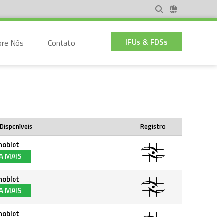
IFUs & FDSs
bre Nós
Contato
Disponíveis
Registro
noblot
A MAIS
noblot
A MAIS
noblot