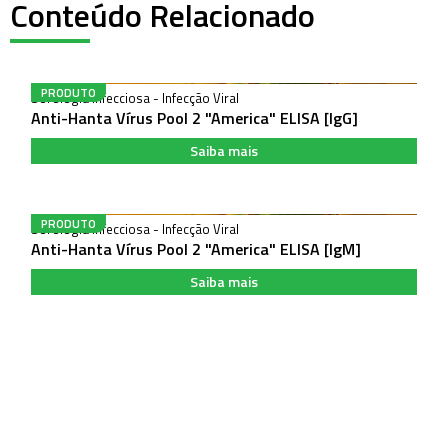
Conteúdo Relacionado
Anti-Hanta Vírus Pool 2 "America" ELISA
PRODUTO
Sorologia Infecciosa - Infecção Viral
Anti-Hanta Vírus Pool 2 "America" ELISA [IgG]
Saiba mais
Anti-Hanta Vírus Pool 2 "America" ELISA
PRODUTO
Sorologia Infecciosa - Infecção Viral
Anti-Hanta Vírus Pool 2 "America" ELISA [IgM]
Saiba mais