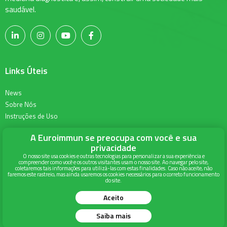
saudável.
Links Úteis
News
Sobre Nós
Instruções de Uso
A Euroimmun se preocupa com você e sua
Informações para Contato
privacidade
O nosso site usa cookies e outras tecnologias para personalizar a sua experiência e
compreender como você e os outros visitantes usam o nosso site. Ao navegar pelo site,
Alameda Terracota 215, Torre Union, 6º andar
coletaremos tais informações para utilizá-las com estas finalidades. Caso não aceite, não
faremos este rastreio, mas ainda usaremos os cookies necessários para o correto funcionamento
Espaço Cerâmica - São Caetano do Sul
do site.
São Paulo - SP
Aceito
Saiba mais
Todos os direitos reservados - EUROIMMUN Brasil Medicina Diagnóstica