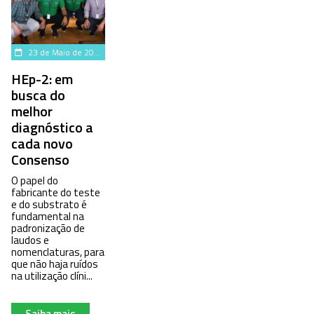
23 de Maio de 2023
HEp-2: em
busca do
melhor
diagnóstico a
cada novo
Consenso
O papel do
fabricante do teste
e do substrato é
fundamental na
padronização de
laudos e
nomenclaturas, para
que não haja ruídos
na utilização clíni...
Saiba mais