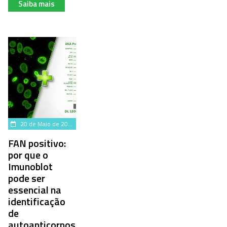
Saiba mais
20 de Maio de 2026
FAN positivo:
por que o
Imunoblot
pode ser
essencial na
identificação
de
autoanticorpos?