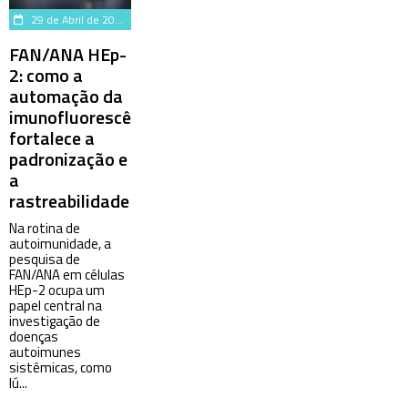
29 de Abril de 2026
FAN/ANA HEp-
2: como a
automação da
imunofluorescência
fortalece a
padronização e
a
rastreabilidade
Na rotina de
autoimunidade, a
pesquisa de
FAN/ANA em células
HEp-2 ocupa um
papel central na
investigação de
doenças
autoimunes
sistêmicas, como
lú...