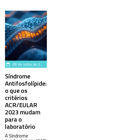
08 de Julho de 2026
Síndrome
Antifosfolípide:
o que os
critérios
ACR/EULAR
2023 mudam
para o
laboratório
A Síndrome