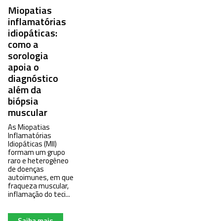
Miopatias
inflamatórias
idiopáticas:
como a
sorologia
apoia o
diagnóstico
além da
biópsia
muscular
As Miopatias
Inflamatórias
Idiopáticas (MII)
formam um grupo
raro e heterogêneo
de doenças
autoimunes, em que
fraqueza muscular,
inflamação do teci...
Saiba mais