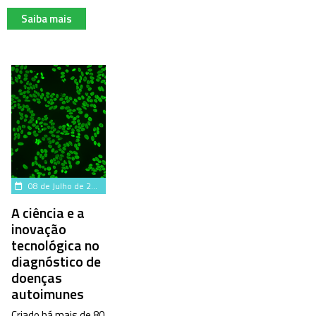
Saiba mais
08 de Julho de 2025
A ciência e a
inovação
tecnológica no
diagnóstico de
doenças
autoimunes
Criado há mais de 80