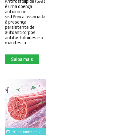
Antifosfolípide (SAF)
é uma doença
autoimune
sistêmica associada
à presença
persistente de
autoanticorpos
antifosfolípides e a
manifesta...
Saiba mais
30 de Junho de 2026